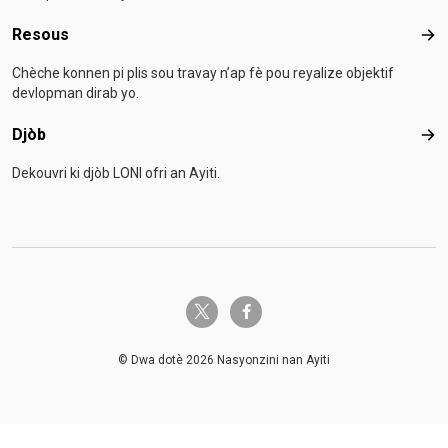
Resous
Res
Chèche konnen pi plis sou travay n’ap fè pou reyalize objektif
devlopman dirab yo.
Djòb
Djò
Dekouvri ki djòb LONI ofri an Ayiti.
twitter-x
facebook-f
© Dwa dotè 2026 Nasyonzini nan Ayiti