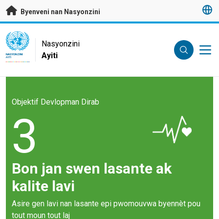
Janbe ale dirèk nan kontni prensipal
Byenveni nan Nasyonzini
UN Logo
Nasyonzini
Ayiti
NASYONZINI
AYITI
Objektif Devlopman Dirab
3
Bon jan swen lasante ak
kalite lavi
Asire gen lavi nan lasante epi pwomouvwa byennèt pou
tout moun tout laj