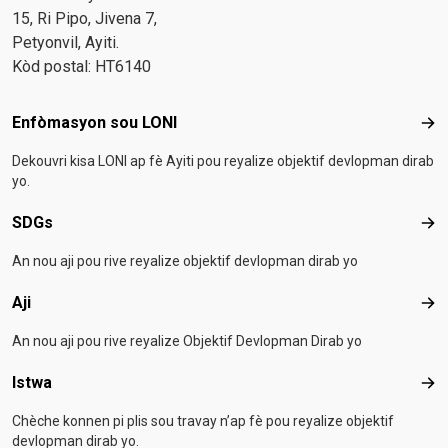
15, Ri Pipo, Jivena 7,
Petyonvil, Ayiti.
Kòd postal: HT6140
Footer menu
Enfòmasyon sou LONI
Enf
Dekouvri kisa LONI ap fè Ayiti pou reyalize objektif devlopman dirab
yo.
SDGs
SD
An nou aji pou rive reyalize objektif devlopman dirab yo
Aji
Aji
An nou aji pou rive reyalize Objektif Devlopman Dirab yo
Istwa
Ist
Chèche konnen pi plis sou travay n’ap fè pou reyalize objektif
devlopman dirab yo.