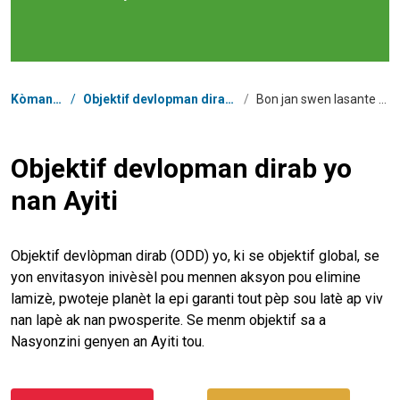
Chimen
Kòmansman
/
Objektif devlopman dirab yo nan Ayiti
/
Bon jan swen lasante ak kalite lavi
Objektif devlopman dirab yo
nan Ayiti
Objektif devlòpman dirab (ODD) yo, ki se objektif global, se
yon envitasyon inivèsèl pou mennen aksyon pou elimine
lamizè, pwoteje planèt la epi garanti tout pèp sou latè ap viv
nan lapè ak nan pwosperite. Se menm objektif sa a
Nasyonzini genyen an Ayiti tou.