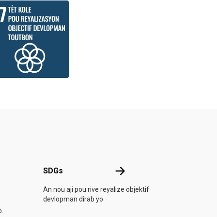
SDGs
SDGs
n sou LONI
An nou aji pou rive reyalize objektif
devlopman dirab yo
o.