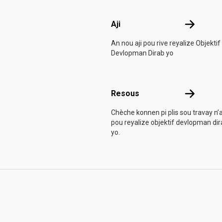
Aji
Aji
An nou aji pou rive reyalize Objektif
Devlopman Dirab yo
Resous
Resous
Chèche konnen pi plis sou travay n’
pou reyalize objektif devlopman di
yo.