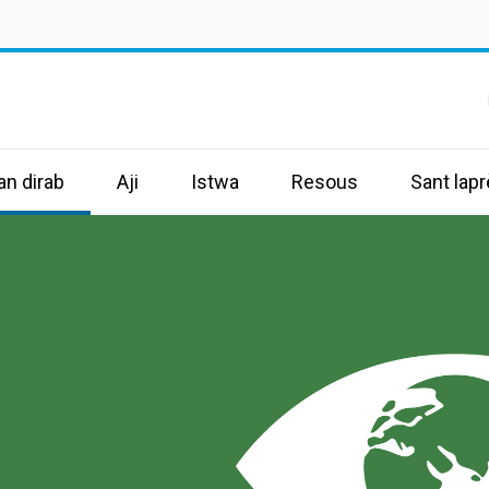
an dirab
Aji
Istwa
Resous
Sant lap