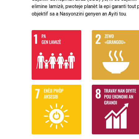
elimine lamizè, pwoteje planèt la epi garanti tou
objektif sa a Nasyonzini genyen an Ayiti tou.