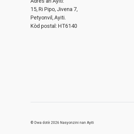
Adrès an Ayiti:
15, Ri Pipo, Jivena 7,
Petyonvil, Ayiti.
Kòd postal: HT6140
© Dwa dotè 2026 Nasyonzini nan Ayiti