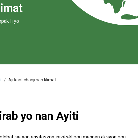
limat
npak li yo
i
/
Aji kont chanjman klimat
rab yo nan Ayiti
f global, se yon envitasyon inivèsèl pou mennen aksyon pou