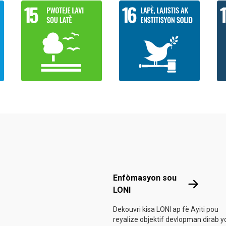
Footer menu
Enfòmasyon sou
Enfòmasyo
LONI
Dekouvri kisa LONI ap fè Ayiti pou
reyalize objektif devlopman dirab y