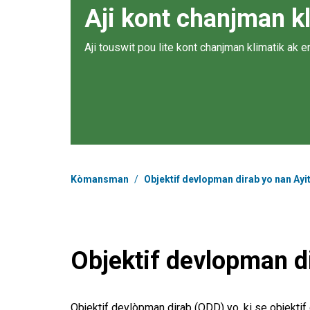
Aji kont chanjman k
Aji touswit pou lite kont chanjman klimatik ak e
Chimen
Kòmansman
/
Objektif devlopman dirab yo nan Ayit
Objektif devlopman di
Objektif devlòpman dirab (ODD) yo, ki se objekti