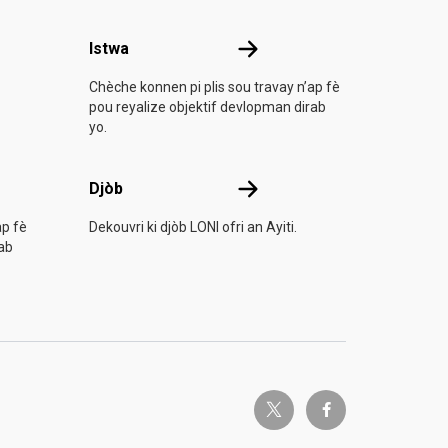
Istwa
Istwa
Chèche konnen pi plis sou travay n’ap fè
pou reyalize objektif devlopman dirab
yo.
Djòb
Djòb
ap fè
Dekouvri ki djòb LONI ofri an Ayiti.
rab
twitter-x
facebook-f