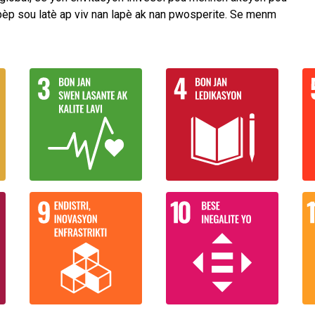
t pèp sou latè ap viv nan lapè ak nan pwosperite. Se menm