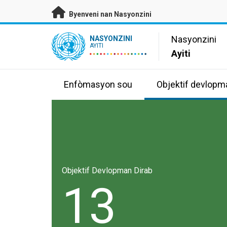
Janbe ale dirèk nan kontni prensipal
Byenveni nan Nasyonzini
UN Logo
Nasyonzini
NASYONZINI
AYITI
Ayiti
Enfòmasyon sou
Objektif devlopm
Objektif Devlopman Dirab
13