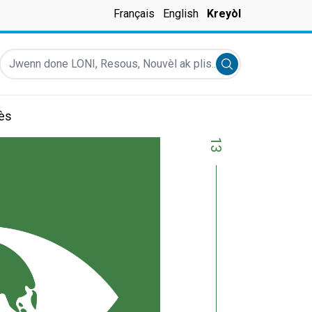
Français
English
Kreyòl
Jwenn done LONI, Resous, Nouvèl ak plis...
Submit search
rès
13