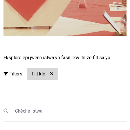
cours de la réunion, les membres ont procédé à
l'endossement des Termes de référence du Comité de
Pilotage, définissant sa composition, ses
responsabilités et ses modalités de fonctionnement.
Réunissant des représentants du Gouvernement, des
Nations Unies, des partenaires techniques et
financiers ainsi que de la société civile, le CoPil
favorisera une prise de décision concertée et un
dialogue stratégique autour des priorités de
Eksplore epi jwenn istwa yo fasil lè’w itilize filt sa yo
consolidation de la paix en Haïti. Les échanges ont
également permis de faire le point sur les résultats du
Filters
Filt klè
portefeuille du PBF mis en œuvre entre 2020 et 2026,
d'identifier les principaux enseignements tirés des
interventions et d'engager les discussions sur le
processus de priorisation thématique qui orientera les
futurs investissements du Fonds pour la période
Chèche
Submit search
2027-2028. Elles ont également été orientes vers
l’analyse prospective des fragilités régionales, les
prochaines étapes du processus ainsi que l'articulation