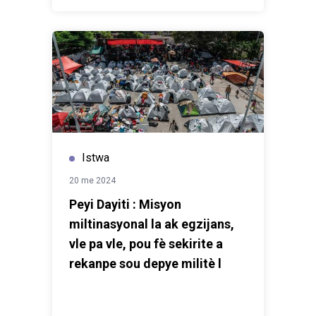
Istwa
20 me 2024
Peyi Dayiti : Misyon
miltinasyonal la ak egzijans,
vle pa vle, pou fè sekirite a
rekanpe sou depye militè l