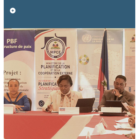
réunion inaugurale du Comité de Pilotage (CoPil)
réaménagé et la signature officielle du Mémorandum
encadrant son fonctionnement. La rencontre, organisée
à l'hôtel Karibe, était coprésidée par Madame Sandra
Paulemon, ministre de la Planification et de la
Coopération Externe, et Madame Nicole Boni Kouassi,
Représentante spéciale adjointe du Secrétaire général,
Coordonnatrice résidente et Coordonnatrice
humanitaire des Nations Unies en Haïti. La réforme de
ce Comité de Pilotage répond à la volonté commune
du Gouvernement haïtien et des Nations Unies de
disposer d'un cadre stratégique de gouvernance
permettant de renforcer la régularité des rencontres
ainsi que l’agilité dans le processus de prise de
décisions. Conformément à ses Termes de référence,
le CoPil constitue l'instance chargée d'assurer
l'orientation stratégique, l'examen, l'endossement et le
suivi des projets soutenus par le Fonds en Haïti. Au