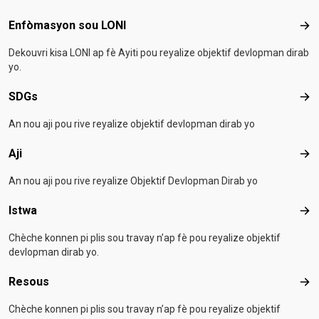
Footer menu
Enfòmasyon sou LONI
Enf
Dekouvri kisa LONI ap fè Ayiti pou reyalize objektif devlopman dirab
yo.
SDGs
SD
An nou aji pou rive reyalize objektif devlopman dirab yo
Aji
Aji
An nou aji pou rive reyalize Objektif Devlopman Dirab yo
Istwa
Ist
Chèche konnen pi plis sou travay n’ap fè pou reyalize objektif
devlopman dirab yo.
Resous
Res
Chèche konnen pi plis sou travay n’ap fè pou reyalize objektif