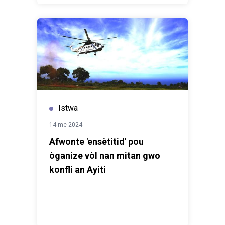
Istwa
14 me 2024
Afwonte 'ensètitid' pou
òganize vòl nan mitan gwo
konfli an Ayiti