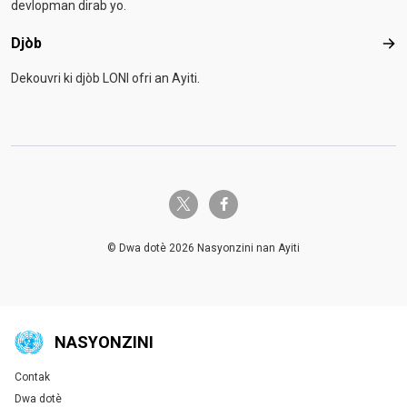
devlopman dirab yo.
Djòb
Djò
Dekouvri ki djòb LONI ofri an Ayiti.
twitter-x
facebook-f
© Dwa dotè 2026 Nasyonzini nan Ayiti
NASYONZINI
Contak
Global U.N. menu
Dwa dotè