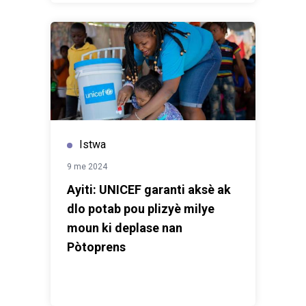
Istwa
9 me 2024
Ayiti: UNICEF garanti aksè ak
dlo potab pou plizyè milye
moun ki deplase nan
Pòtoprens