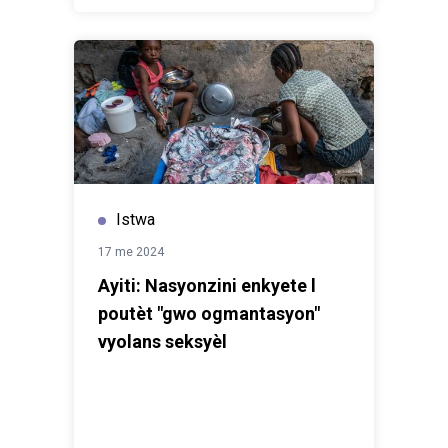
Istwa
17 me 2024
Ayiti: Nasyonzini enkyete l
poutèt "gwo ogmantasyon"
vyolans seksyèl