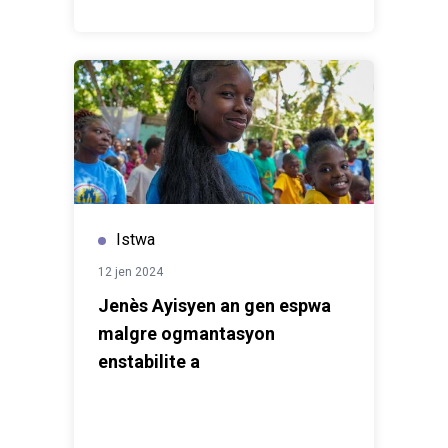
désarmement et réduction de la violence
communautaire (en mettant l'accent sur la violence des
gangs armés) et sécurité électorale. Dans le cadre de
la période supplémentaire de deux ans de
prolongation de l'éligibilité (décembre 2026), le PBF
entend soutenir l'offre pour continuer à appuyer les
priorités nationales en matière de consolidation de la
paix.Plus d’informations sur le PBF =>
Fonds pour la
consolidation de la paix | COMMISSION DE
CONSOLIDATION DE LA PAIX
Istwa
12 jen 2024
Jenès Ayisyen an gen espwa
malgre ogmantasyon
enstabilite a