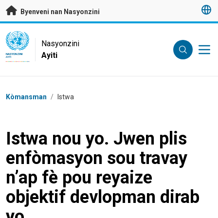
Janbe ale dirèk nan kontni prensipal
Byenveni nan Nasyonzini
UN Logo
Nasyonzini
Ayiti
NASYONZINI
AYITI
Chimen
Kòmansman
/
Istwa
Istwa nou yo. Jwen plis
enfòmasyon sou travay
n’ap fè pou reyaize
objektif devlopman dirab
yo.