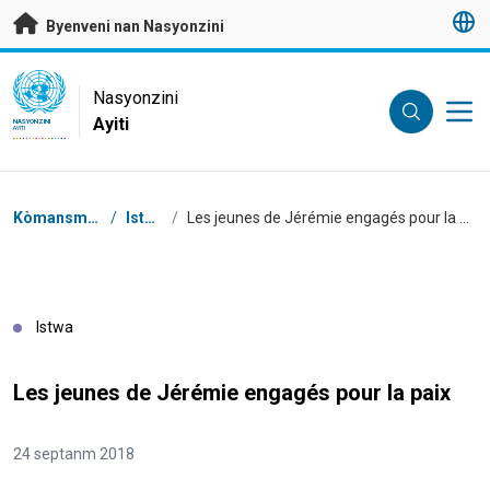
Janbe ale dirèk nan kontni prensipal
Byenveni nan Nasyonzini
UN Logo
Nasyonzini
Ayiti
NASYONZINI
AYITI
Chimen
Kòmansman
/
Istwa
/
Les jeunes de Jérémie engagés pour la paix
Istwa
Les jeunes de Jérémie engagés pour la paix
24 septanm 2018