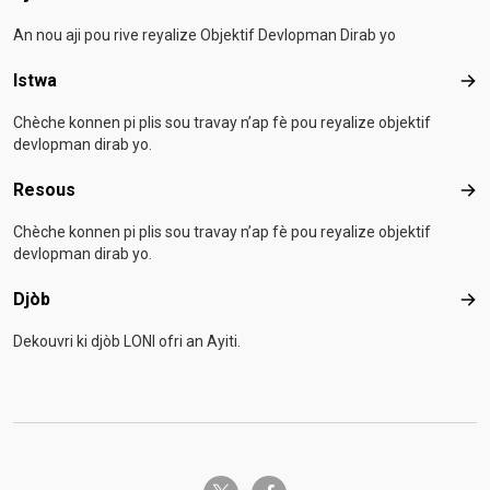
An nou aji pou rive reyalize Objektif Devlopman Dirab yo
Istwa
Ist
Chèche konnen pi plis sou travay n’ap fè pou reyalize objektif
devlopman dirab yo.
Resous
Res
Chèche konnen pi plis sou travay n’ap fè pou reyalize objektif
devlopman dirab yo.
Djòb
Djò
Dekouvri ki djòb LONI ofri an Ayiti.
twitter-x