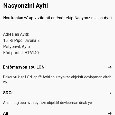
Nasyonzini Ayiti
Nou kontan w’ ap vizite sit entènèt ekip Nasyonzini a an Ayiti
Adrès an Ayiti:
15, Ri Pipo, Jivena 7,
Petyonvil, Ayiti.
Kòd postal: HT6140
Footer menu
Enfòmasyon sou LONI
Enf
Dekouvri kisa LONI ap fè Ayiti pou reyalize objektif devlopman dirab
yo.
SDGs
SD
An nou aji pou rive reyalize objektif devlopman dirab yo
Aji
Aji