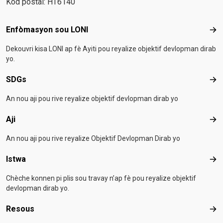
Kòd postal: HT6140
Footer menu
Enfòmasyon sou LONI
Enf
Dekouvri kisa LONI ap fè Ayiti pou reyalize objektif devlopman dirab
yo.
SDGs
SD
An nou aji pou rive reyalize objektif devlopman dirab yo
Aji
Aji
An nou aji pou rive reyalize Objektif Devlopman Dirab yo
Istwa
Ist
Chèche konnen pi plis sou travay n’ap fè pou reyalize objektif
devlopman dirab yo.
Resous
Res