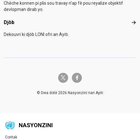
Chèche konnen pi plis sou travay n’ap fè pou reyalize objektif
devlopman dirab yo.
Djòb
Djò
Dekouvri ki djòb LONI ofri an Ayiti.
twitter-x
facebook-f
© Dwa dotè 2026 Nasyonzini nan Ayiti
NASYONZINI
Contak
Global U.N. menu