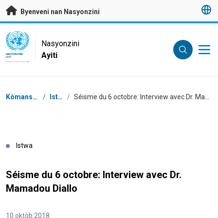
Janbe ale dirèk nan kontni prensipal
Byenveni nan Nasyonzini
UN Logo
Nasyonzini
Ayiti
NASYONZINI
AYITI
Chimen
Kòmansman
/
Istwa
/
Séisme du 6 octobre: Interview avec Dr. Mamadou Diallo
Istwa
Séisme du 6 octobre: Interview avec Dr.
Mamadou Diallo
10 oktòb 2018