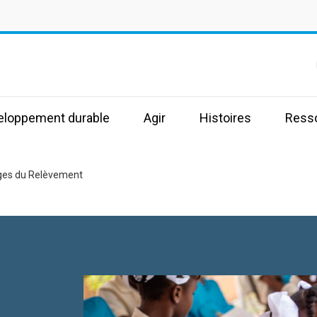
s
veloppement durable
Agir
Histoires
Ress
ges du Relèvement