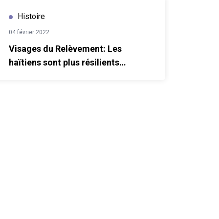
haïtiens sont plus résilients maintenant
Visages
Histoire
04 février 2022
Visages du Relèvement: Les
haïtiens sont plus résilients
maintenant