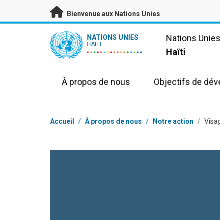
Passer au contenu principal
Bienvenue aux Nations Unies
UN Logo
Nations Unie
NATIONS UNIES
HAÏTI
Haïti
À propos de nous
Objectifs de dé
Fil d'Ariane
Accueil
/
À propos de nous
/
Notre action
/
Visa