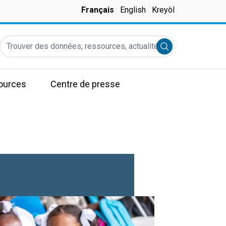
Français
English
Kreyòl
Trouver des données, ressources, actualités et autres informati
Submit search
ources
Centre de presse