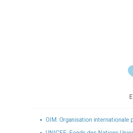
E
OIM: Organisation internationale 
UNICEF: Fonds des Nations Unies