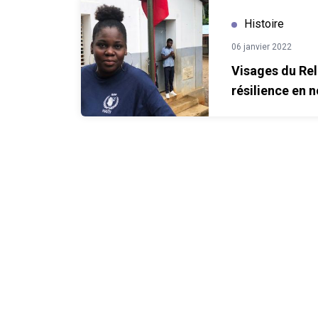
Visages du Relèvement : Nourrir la résilience en
Histoire
06 janvier 2022
ir
Visages du Rel
résilience en n
écoliers