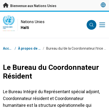
Passer au contenu principal
Bienvenue aux Nations Unies
UN Logo
Nations Unies
Haïti
NATIONS UNIES
HAÏTI
Fil d'Ariane
Accueil
/
À propos de nous
/
Bureau du/de la Coordonnateur/trice résident/e
Le Bureau du Coordonnateur
Résident
Le Bureau Intégré du Représentant spécial adjoint,
Coordonnateur résident et Coordonnateur
humanitaire est la structure opérationnelle qui