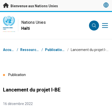
Passer au contenu principal
Bienvenue aux Nations Unies
UN Logo
Nations Unies
Haïti
NATIONS UNIES
HAÏTI
Fil d'Ariane
Accueil
/
Ressources
/
Publications
/
Lancement du projet I-BE
Publication
Lancement du projet I-BE
16 décembre 2022