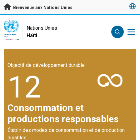
Passer au contenu principal
Bienvenue aux Nations Unies
UN Logo
Nations Unies
Haïti
NATIONS UNIES
HAÏTI
Objectif de développement durable
12
Consommation et
productions responsables
Établir des modes de consommation et de production
durables.