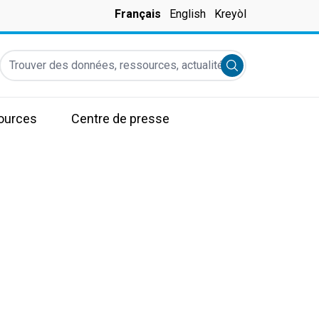
Français
English
Kreyòl
Trouver des données, ressources, actualités et autres informati
Submit search
ources
Centre de presse