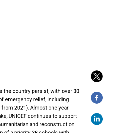
 the country persist, with over 30
of emergency relief, including
se from 2021). Almost one year
ake, UNICEF continues to support
umanitarian and reconstruction
n of a priority 38 schools with