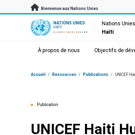
Passer au contenu principal
Bienvenue aux Nations Unies
UN Logo
Nations Unie
NATIONS UNIES
HAÏTI
Haïti
À propos de nous
Objectifs de dé
Fil d'Ariane
Accueil
/
Ressources
/
Publications
/
UNICEF Hai
Publication
UNICEF Haiti H