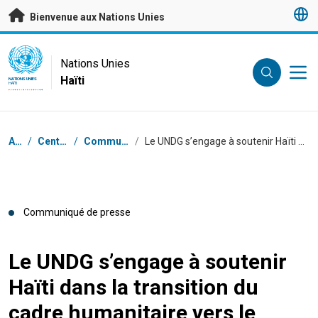
Passer au contenu principal
Bienvenue aux Nations Unies
UN Logo
Nations Unies
Haïti
NATIONS UNIES
HAÏTI
Fil d'Ariane
Accueil
/
Centre de presse
/
Communiqués de presse
/
Le UNDG s’engage à soutenir Haïti dans la transition du cadre humanitaire vers le développement
Communiqué de presse
Le UNDG s’engage à soutenir
Haïti dans la transition du
cadre humanitaire vers le