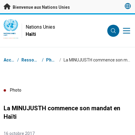
Passer au contenu principal
Bienvenue aux Nations Unies
UN Logo
Nations Unies
Haïti
NATIONS UNIES
HAÏTI
Fil d'Ariane
Accueil
/
Ressources
/
Photos
/
La MINUJUSTH commence son mandat en Haïti
Photo
La MINUJUSTH commence son mandat en
Haïti
16 octobre 2017