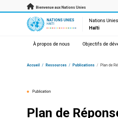
Passer au contenu principal
Bienvenue aux Nations Unies
UN Logo
Nations Unie
NATIONS UNIES
HAÏTI
Haïti
À propos de nous
Objectifs de dé
Fil d'Ariane
Accueil
/
Ressources
/
Publications
/
Plan de R
Publication
Plan de Répons