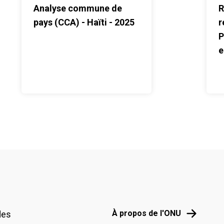
Analyse commune de
R
pays (CCA) - Haïti - 2025
r
P
e
Footer menu
À propos d
À propos de l'ONU
des