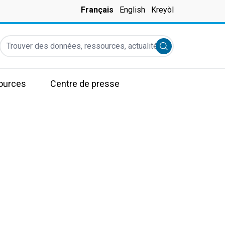
Français
English
Kreyòl
Trouver des données, ressources, actualités et autres informati
Submit search
ources
Centre de presse