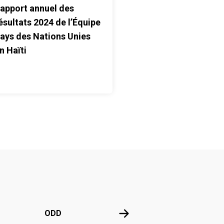
apport annuel des
ésultats 2024 de l’Équipe
ays des Nations Unies
n Haïti
e l'ONU
ODD
ODD