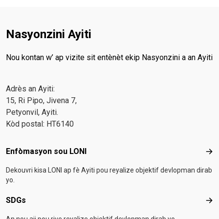
Nasyonzini Ayiti
Nou kontan w’ ap vizite sit entènèt ekip Nasyonzini a an Ayiti
Adrès an Ayiti:
15, Ri Pipo, Jivena 7,
Petyonvil, Ayiti.
Kòd postal: HT6140
Footer menu
Enfòmasyon sou LONI
Enf
Dekouvri kisa LONI ap fè Ayiti pou reyalize objektif devlopman dirab
yo.
SDGs
SD
An nou aji pou rive reyalize objektif devlopman dirab yo