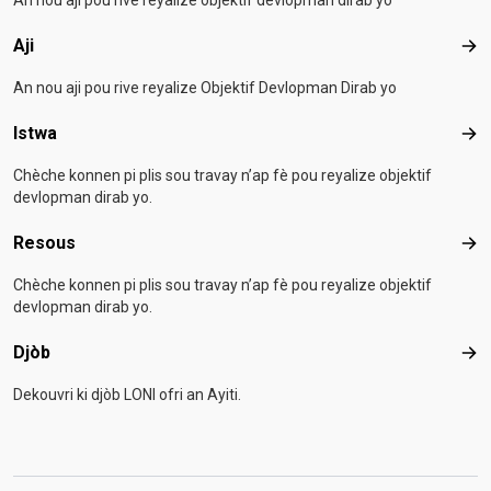
Aji
Aji
An nou aji pou rive reyalize Objektif Devlopman Dirab yo
Istwa
Ist
Chèche konnen pi plis sou travay n’ap fè pou reyalize objektif
devlopman dirab yo.
Resous
Res
Chèche konnen pi plis sou travay n’ap fè pou reyalize objektif
devlopman dirab yo.
Djòb
Djò
Dekouvri ki djòb LONI ofri an Ayiti.