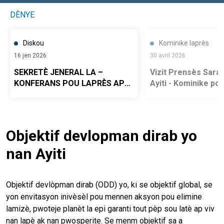
DÈNYE
Diskou
Kominike laprès
16 jen 2026
30 avril 2026
SEKRETÈ JENERAL LA –
Vizit Prensès Sara
KONFERANS POU LAPRÈS APRE
Ayiti - Kominike po
VIZIT LI AN AYITI
Biwo Kowòdonatris
Nasyonzini ann Ayit
Objektif devlopman dirab yo
nan Ayiti
Objektif devlòpman dirab (ODD) yo, ki se objektif global, se
yon envitasyon inivèsèl pou mennen aksyon pou elimine
lamizè, pwoteje planèt la epi garanti tout pèp sou latè ap viv
nan lapè ak nan pwosperite. Se menm objektif sa a