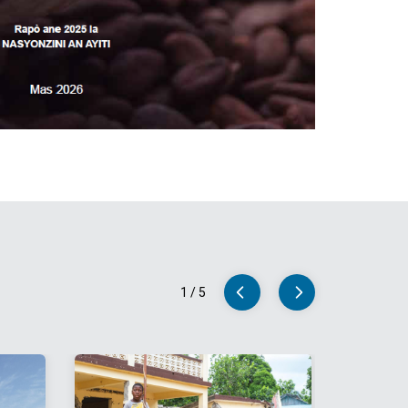
1
/
5