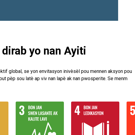
dirab yo nan Ayiti
ektif global, se yon envitasyon inivèsèl pou mennen aksyon pou
 tout pèp sou latè ap viv nan lapè ak nan pwosperite. Se menm