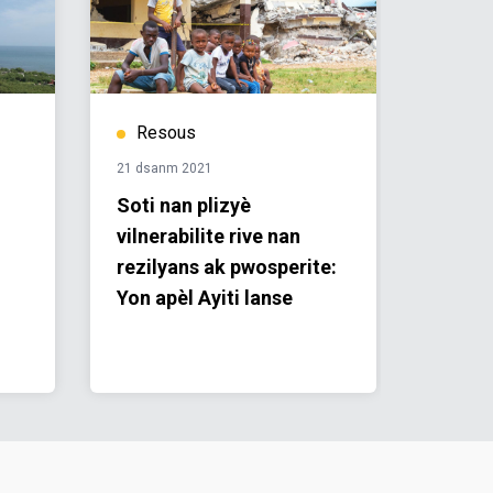
Resous
Res
21 dsanm 2021
15 jen 2
Soti nan plizyè
Rapò 
vilnerabilite rive nan
Ekip P
rezilyans ak pwosperite:
Ayiti
Yon apèl Ayiti lanse