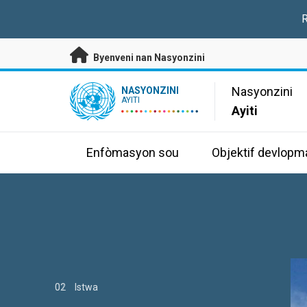
Janbe ale dirèk nan kontni prensipal
R
Byenveni nan Nasyonzini
UN Logo
Nasyonzini
NASYONZINI
AYITI
Ayiti
Enfòmasyon sou
Objektif devlopm
01
02
03
Istwa
Istwa
Istwa