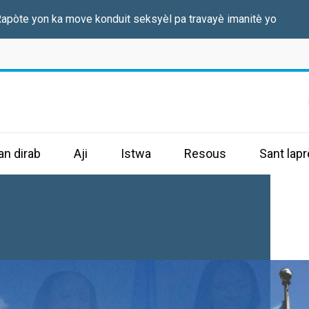
apòte yon ka move konduit seksyèl pa travayè imanitè yo
an dirab
Aji
Istwa
Resous
Sant lap