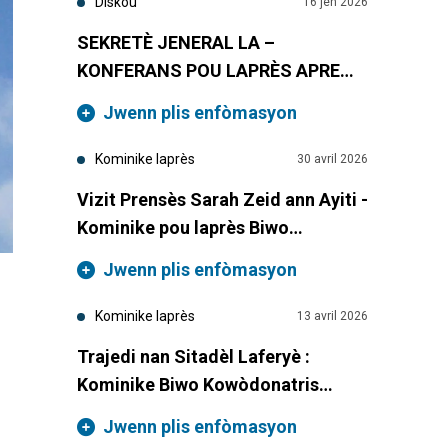
Diskou
16 jen 2026
SEKRETÈ JENERAL LA –
KONFERANS POU LAPRÈS APRE
VIZIT LI AN AYITI
Jwenn plis enfòmasyon
Kominike laprès
30 avril 2026
Vizit Prensès Sarah Zeid ann Ayiti -
Kominike pou laprès Biwo
Kowòdonatris Rezidan Nasyonzini
Jwenn plis enfòmasyon
ann Ayiti
Kominike laprès
13 avril 2026
Trajedi nan Sitadèl Laferyè :
Kominike Biwo Kowòdonatris
Rezidant ak Imanitè a
Jwenn plis enfòmasyon