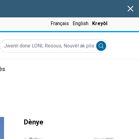
Clos
Français
English
Kreyòl
Jwenn done LONI, Resous, Nouvèl ak plis...
Submit search
rès
Dènye