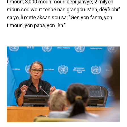
timoun; 3,000 moun mouri depi janvye; 2 milyon
moun sou wout tonbe nan grangou. Men, dèyè chif
sa yo, li mete aksan sou sa: "Gen yon fanm, yon
timoun, yon papa, yon jèn."