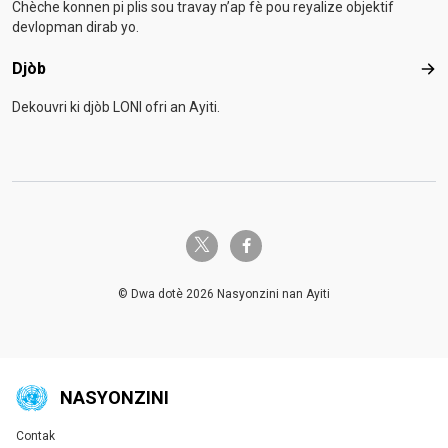
Chèche konnen pi plis sou travay n’ap fè pou reyalize objektif
devlopman dirab yo.
Djòb
Djò
Dekouvri ki djòb LONI ofri an Ayiti.
twitter-x
facebook-f
© Dwa dotè 2026 Nasyonzini nan Ayiti
NASYONZINI
Contak
Global U.N. menu