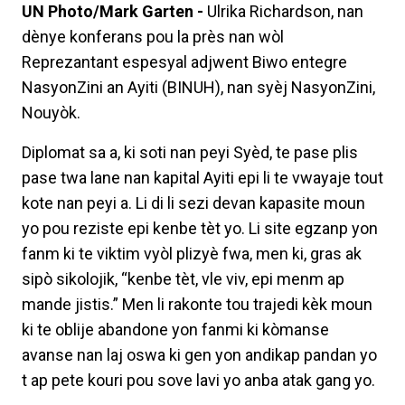
UN Photo/Mark Garten -
Ulrika Richardson, nan
dènye konferans pou la près nan wòl
Reprezantant espesyal adjwent Biwo entegre
NasyonZini an Ayiti (BINUH), nan syèj NasyonZini,
Nouyòk.
Diplomat sa a, ki soti nan peyi Syèd, te pase plis
pase twa lane nan kapital Ayiti epi li te vwayaje tout
kote nan peyi a. Li di li sezi devan kapasite moun
yo pou reziste epi kenbe tèt yo. Li site egzanp yon
fanm ki te viktim vyòl plizyè fwa, men ki, gras ak
sipò sikolojik, “kenbe tèt, vle viv, epi menm ap
mande jistis.” Men li rakonte tou trajedi kèk moun
ki te oblije abandone yon fanmi ki kòmanse
avanse nan laj oswa ki gen yon andikap pandan yo
t ap pete kouri pou sove lavi yo anba atak gang yo.