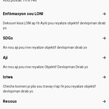
Kòd postal: HT6140
Footer menu
Enfòmasyon sou LONI
Enf
Dekouvri kisa LONI ap fè Ayiti pou reyalize objektif devlopman dirab
yo.
SDGs
SD
An nou aji pou rive reyalize objektif devlopman dirab yo
Aji
Aji
An nou aji pou rive reyalize Objektif Devlopman Dirab yo
Istwa
Ist
Chèche konnen pi plis sou travay n’ap fè pou reyalize objektif
devlopman dirab yo.
Resous
Res