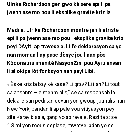
Ulrika Richardson gen gwo kè sere epi li pa
jwenn ase mo pou li eksplike gravite kriz la
Madi a, Ulrika Richardson montre jan li atriste
epi li pa jwenn ase mo pou l eksplike gravite kriz
peyi DAyiti ap travèse a. Li fè deklarasyon sa yo
nan moman l ap pase dènye jou l nan pòs
Kòdonatris imanitè NasyonZini pou Ayiti anvan
li al okipe lòt fonksyon nan peyi Libi.
« Èske kriz la bay kè kase? Li grav? Li ijan? Li tout
sa ansanm – e menm plis," se sa responsab la
deklare san pèdi tan devan yon gwoup jounalis nan
New York, pandan li ap pale sou sitiyasyon peyi
zile Karayib sa a, gang yo ap ravaje. Rezilta a: se
1.3 milyon moun deplase, mwatye ladan yo se