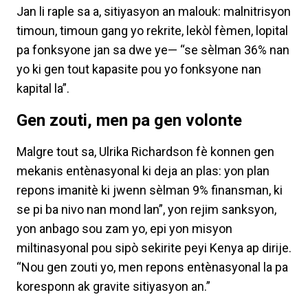
Jan li raple sa a, sitiyasyon an malouk: malnitrisyon
timoun, timoun gang yo rekrite, lekòl fèmen, lopital
pa fonksyone jan sa dwe ye— “se sèlman 36% nan
yo ki gen tout kapasite pou yo fonksyone nan
kapital la”.
Gen zouti, men pa gen volonte
Malgre tout sa, Ulrika Richardson fè konnen gen
mekanis entènasyonal ki deja an plas: yon plan
repons imanitè ki jwenn sèlman 9% finansman, ki
se pi ba nivo nan mond lan”, yon rejim sanksyon,
yon anbago sou zam yo, epi yon misyon
miltinasyonal pou sipò sekirite peyi Kenya ap dirije.
“Nou gen zouti yo, men repons entènasyonal la pa
koresponn ak gravite sitiyasyon an.”