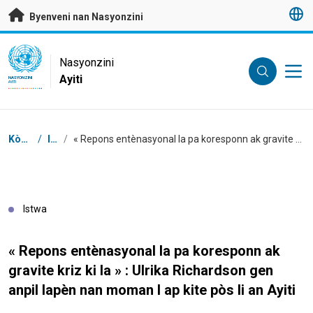
Janbe ale dirèk nan kontni prensipal
Byenveni nan Nasyonzini
UN Logo
Nasyonzini
Ayiti
NASYONZINI
AYITI
Chimen
Kòmansman
/
Istwa
/
« Repons entènasyonal la pa koresponn ak gravite kriz ki la » : Ulrika Richardson gen anpil lapèn nan moman l ap kite pòs li an Ayiti
Istwa
« Repons entènasyonal la pa koresponn ak
gravite kriz ki la » : Ulrika Richardson gen
anpil lapèn nan moman l ap kite pòs li an Ayiti