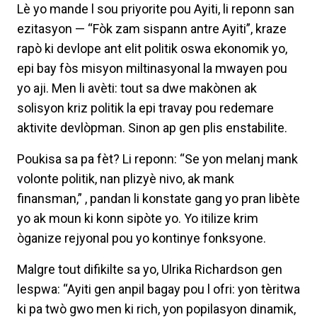
Lè yo mande l sou priyorite pou Ayiti, li reponn san
ezitasyon — “Fòk zam sispann antre Ayiti”, kraze
rapò ki devlope ant elit politik oswa ekonomik yo,
epi bay fòs misyon miltinasyonal la mwayen pou
yo aji. Men li avèti: tout sa dwe makònen ak
solisyon kriz politik la epi travay pou redemare
aktivite devlòpman. Sinon ap gen plis enstabilite.
Poukisa sa pa fèt? Li reponn: “Se yon melanj mank
volonte politik, nan plizyè nivo, ak mank
finansman,” , pandan li konstate gang yo pran libète
yo ak moun ki konn sipòte yo. Yo itilize krim
òganize rejyonal pou yo kontinye fonksyone.
Malgre tout difikilte sa yo, Ulrika Richardson gen
lespwa: “Ayiti gen anpil bagay pou l ofri: yon tèritwa
ki pa twò gwo men ki rich, yon popilasyon dinamik,