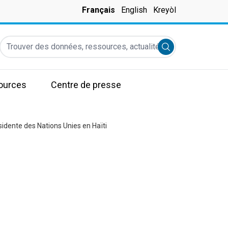
Français
English
Kreyòl
Trouver des données, ressources, actualités et autres informati
Submit search
ources
Centre de presse
idente des Nations Unies en Haïti