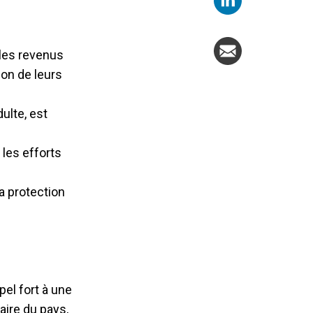
 les revenus
ion de leurs
ulte, est
 les efforts
la protection
pel fort à une
aire du pays,