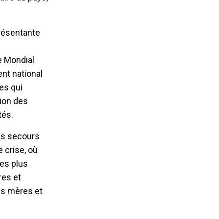
présentante
e Mondial
ent national
es qui
tion des
tés.
des secours
 crise, où
les plus
res et
es mères et