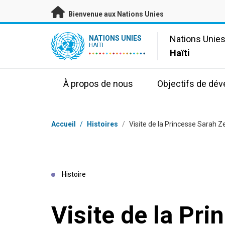
Passer au contenu principal
Bienvenue aux Nations Unies
UN Logo
Nations Unie
NATIONS UNIES
HAÏTI
Haïti
À propos de nous
Objectifs de dé
Fil d'Ariane
Accueil
/
Histoires
/
Visite de la Princesse Sarah 
Histoire
Visite de la Pr