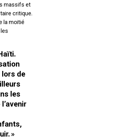
ts massifs et
aire critique.
 la moitié
 les
aïti.
sation
 lors de
lleurs
ns les
 l’avenir
nfants,
ir. »