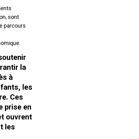
ments
ion, sont
ce parcours
onomique.
soutenir
antir la
ès à
fants, les
re. Ces
e prise en
et ouvrent
t les